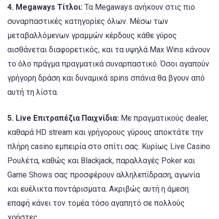
4. Megaways Τίτλοι:
Τα Megaways ανήκουν στις πιο
συναρπαστικές κατηγορίες όλων. Μέσω των
μεταβαλλόμενων γραμμών κέρδους κάθε γύρος
αισθάνεται διαφορετικός, και τα υψηλά Max Wins κάνουν
το όλο πράγμα πραγματικά συναρπαστικό. Όσοι αγαπούν
γρήγορη δράση και δυναμικά spins σπάνια θα βγουν από
αυτή τη λίστα.
5. Live Επιτραπέζια Παιχνίδια:
Με πραγματικούς dealer,
καθαρά HD stream και γρήγορους γύρους αποκτάτε την
πλήρη casino εμπειρία στο σπίτι σας. Κυρίως Live Casino
Ρουλέτα, καθώς και Blackjack, παραλλαγές Poker και
Game Shows σας προσφέρουν αλληλεπίδραση, αγωνία
και ευέλικτα ποντάρισματα. Ακριβώς αυτή η άμεση
επαφή κάνει τον τομέα τόσο αγαπητό σε πολλούς
χρήστες.