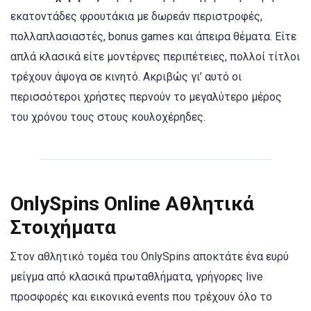
εκατοντάδες φρουτάκια με δωρεάν περιστροφές,
πολλαπλασιαστές, bonus games και άπειρα θέματα. Είτε
απλά κλασικά είτε μοντέρνες περιπέτειες, πολλοί τίτλοι
τρέχουν άψογα σε κινητό. Ακριβώς γι’ αυτό οι
περισσότεροι χρήστες περνούν το μεγαλύτερο μέρος
του χρόνου τους στους κουλοχέρηδες.
OnlySpins Online Αθλητικά
Στοιχήματα
Στον αθλητικό τομέα του OnlySpins αποκτάτε ένα ευρύ
μείγμα από κλασικά πρωταθλήματα, γρήγορες live
προσφορές και εικονικά events που τρέχουν όλο το