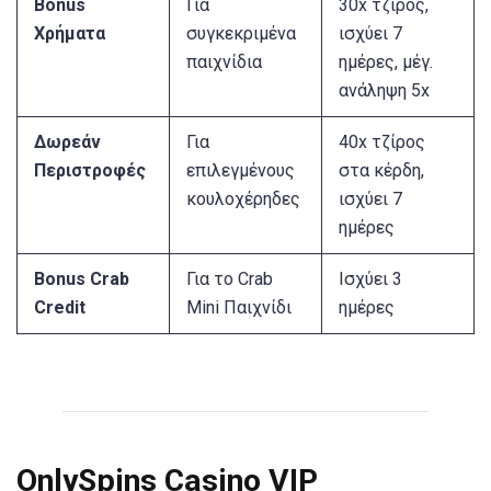
Bonus
Για
30x τζίρος,
Χρήματα
συγκεκριμένα
ισχύει 7
παιχνίδια
ημέρες, μέγ.
ανάληψη 5x
Δωρεάν
Για
40x τζίρος
Περιστροφές
επιλεγμένους
στα κέρδη,
κουλοχέρηδες
ισχύει 7
ημέρες
Bonus Crab
Για το Crab
Ισχύει 3
Credit
Mini Παιχνίδι
ημέρες
OnlySpins Casino VIP