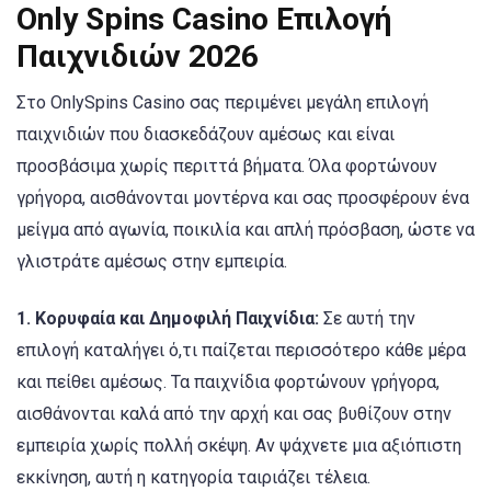
Only Spins Casino Επιλογή
Παιχνιδιών 2026
Στο OnlySpins Casino σας περιμένει μεγάλη επιλογή
παιχνιδιών που διασκεδάζουν αμέσως και είναι
προσβάσιμα χωρίς περιττά βήματα. Όλα φορτώνουν
γρήγορα, αισθάνονται μοντέρνα και σας προσφέρουν ένα
μείγμα από αγωνία, ποικιλία και απλή πρόσβαση, ώστε να
γλιστράτε αμέσως στην εμπειρία.
1. Κορυφαία και Δημοφιλή Παιχνίδια:
Σε αυτή την
επιλογή καταλήγει ό,τι παίζεται περισσότερο κάθε μέρα
και πείθει αμέσως. Τα παιχνίδια φορτώνουν γρήγορα,
αισθάνονται καλά από την αρχή και σας βυθίζουν στην
εμπειρία χωρίς πολλή σκέψη. Αν ψάχνετε μια αξιόπιστη
εκκίνηση, αυτή η κατηγορία ταιριάζει τέλεια.