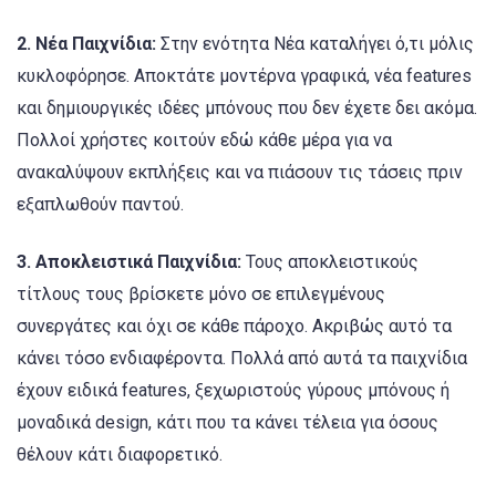
2. Νέα Παιχνίδια:
Στην ενότητα Νέα καταλήγει ό,τι μόλις
κυκλοφόρησε. Αποκτάτε μοντέρνα γραφικά, νέα features
και δημιουργικές ιδέες μπόνους που δεν έχετε δει ακόμα.
Πολλοί χρήστες κοιτούν εδώ κάθε μέρα για να
ανακαλύψουν εκπλήξεις και να πιάσουν τις τάσεις πριν
εξαπλωθούν παντού.
3. Αποκλειστικά Παιχνίδια:
Τους αποκλειστικούς
τίτλους τους βρίσκετε μόνο σε επιλεγμένους
συνεργάτες και όχι σε κάθε πάροχο. Ακριβώς αυτό τα
κάνει τόσο ενδιαφέροντα. Πολλά από αυτά τα παιχνίδια
έχουν ειδικά features, ξεχωριστούς γύρους μπόνους ή
μοναδικά design, κάτι που τα κάνει τέλεια για όσους
θέλουν κάτι διαφορετικό.