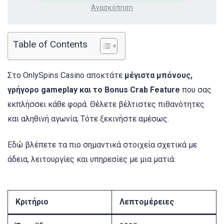
Ανασκόπηση
Table of Contents
Στο OnlySpins Casino αποκτάτε
μέγιστα μπόνους,
γρήγορο gameplay και το Bonus Crab Feature
που σας
εκπλήσσει κάθε φορά. Θέλετε βέλτιστες πιθανότητες
και αληθινή αγωνία; Τότε ξεκινήστε αμέσως.
Εδώ βλέπετε τα πιο σημαντικά στοιχεία σχετικά με
άδεια, λειτουργίες και υπηρεσίες με μια ματιά:
Κριτήριο
Λεπτομέρειες