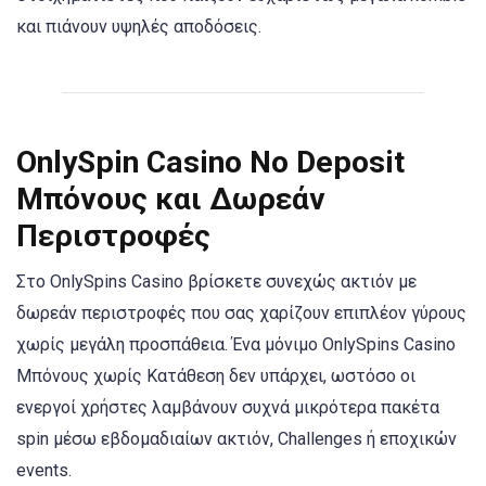
και πιάνουν υψηλές αποδόσεις.
OnlySpin Casino No Deposit
Μπόνους και Δωρεάν
Περιστροφές
Στο OnlySpins Casino βρίσκετε συνεχώς ακτιόν με
δωρεάν περιστροφές που σας χαρίζουν επιπλέον γύρους
χωρίς μεγάλη προσπάθεια. Ένα μόνιμο OnlySpins Casino
Μπόνους χωρίς Κατάθεση δεν υπάρχει, ωστόσο οι
ενεργοί χρήστες λαμβάνουν συχνά μικρότερα πακέτα
spin μέσω εβδομαδιαίων ακτιόν, Challenges ή εποχικών
events.