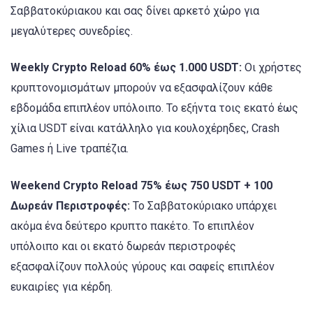
Σαββατοκύριακου και σας δίνει αρκετό χώρο για
μεγαλύτερες συνεδρίες.
Weekly Crypto Reload 60% έως 1.000 USDT:
Οι χρήστες
κρυπτονομισμάτων μπορούν να εξασφαλίζουν κάθε
εβδομάδα επιπλέον υπόλοιπο. Το εξήντα τοις εκατό έως
χίλια USDT είναι κατάλληλο για κουλοχέρηδες, Crash
Games ή Live τραπέζια.
Weekend Crypto Reload 75% έως 750 USDT + 100
Δωρεάν Περιστροφές:
Το Σαββατοκύριακο υπάρχει
ακόμα ένα δεύτερο κρυπτο πακέτο. Το επιπλέον
υπόλοιπο και οι εκατό δωρεάν περιστροφές
εξασφαλίζουν πολλούς γύρους και σαφείς επιπλέον
ευκαιρίες για κέρδη.