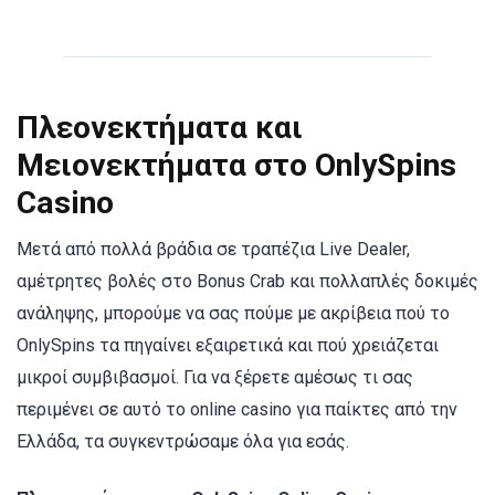
Πλεονεκτήματα και
Μειονεκτήματα στο OnlySpins
Casino
Μετά από πολλά βράδια σε τραπέζια Live Dealer,
αμέτρητες βολές στο Bonus Crab και πολλαπλές δοκιμές
ανάληψης, μπορούμε να σας πούμε με ακρίβεια πού το
OnlySpins τα πηγαίνει εξαιρετικά και πού χρειάζεται
μικροί συμβιβασμοί. Για να ξέρετε αμέσως τι σας
περιμένει σε αυτό το online casino για παίκτες από την
Ελλάδα, τα συγκεντρώσαμε όλα για εσάς.