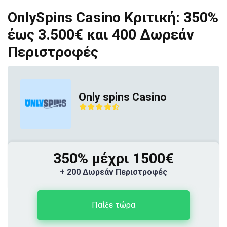
OnlySpins Casino Κριτική: 350%
έως 3.500€ και 400 Δωρεάν
Περιστροφές
Only spins Casino
350% μέχρι 1500€
+ 200 Δωρεάν Περιστροφές
Παίξε τώρα