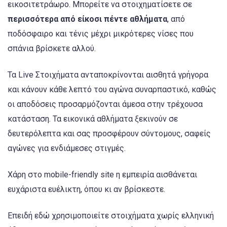
εικοσιτετράωρο. Μπορείτε να στοιχηματίσετε σε
περισσότερα από είκοσι πέντε αθλήματα
, από
ποδόσφαιρο και τένις μέχρι μικρότερες νίσες που
σπάνια βρίσκετε αλλού.
Τα Live Στοιχήματα ανταποκρίνονται αισθητά γρήγορα
και κάνουν κάθε λεπτό του αγώνα συναρπαστικό, καθώς
οι αποδόσεις προσαρμόζονται άμεσα στην τρέχουσα
κατάσταση. Τα εικονικά αθλήματα ξεκινούν σε
δευτερόλεπτα και σας προσφέρουν σύντομους, σαφείς
αγώνες για ενδιάμεσες στιγμές.
Χάρη στο mobile-friendly site η εμπειρία αισθάνεται
ευχάριστα ευέλικτη, όπου κι αν βρίσκεστε.
Επειδή εδώ χρησιμοποιείτε στοιχήματα χωρίς ελληνική