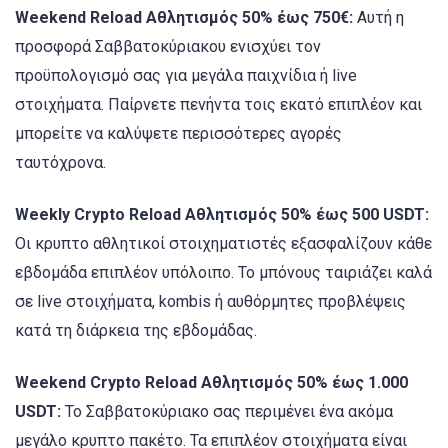
Weekend Reload Αθλητισμός 50% έως 750€:
Αυτή η
προσφορά Σαββατοκύριακου ενισχύει τον
προϋπολογισμό σας για μεγάλα παιχνίδια ή live
στοιχήματα. Παίρνετε πενήντα τοις εκατό επιπλέον και
μπορείτε να καλύψετε περισσότερες αγορές
ταυτόχρονα.
Weekly Crypto Reload Αθλητισμός 50% έως 500 USDT:
Οι κρυπτο αθλητικοί στοιχηματιστές εξασφαλίζουν κάθε
εβδομάδα επιπλέον υπόλοιπο. Το μπόνους ταιριάζει καλά
σε live στοιχήματα, kombis ή αυθόρμητες προβλέψεις
κατά τη διάρκεια της εβδομάδας.
Weekend Crypto Reload Αθλητισμός 50% έως 1.000
USDT:
Το Σαββατοκύριακο σας περιμένει ένα ακόμα
μεγάλο κρυπτο πακέτο. Τα επιπλέον στοιχήματα είναι