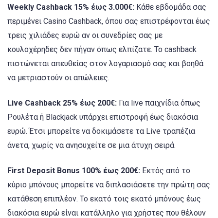
Weekly Cashback 15% έως 3.000€:
Κάθε εβδομάδα σας
περιμένει Casino Cashback, όπου σας επιστρέφονται έως
τρεις χιλιάδες ευρώ αν οι συνεδρίες σας με
κουλοχέρηδες δεν πήγαν όπως ελπίζατε. Το cashback
πιστώνεται απευθείας στον λογαριασμό σας και βοηθά
να μετριαστούν οι απώλειες.
Live Cashback 25% έως 200€:
Για live παιχνίδια όπως
Ρουλέτα ή Blackjack υπάρχει επιστροφή έως διακόσια
ευρώ. Έτσι μπορείτε να δοκιμάσετε τα Live τραπέζια
άνετα, χωρίς να ανησυχείτε σε μια άτυχη σειρά.
First Deposit Bonus 100% έως 200€:
Εκτός από το
κύριο μπόνους μπορείτε να διπλασιάσετε την πρώτη σας
κατάθεση επιπλέον. Το εκατό τοις εκατό μπόνους έως
διακόσια ευρώ είναι κατάλληλο για χρήστες που θέλουν