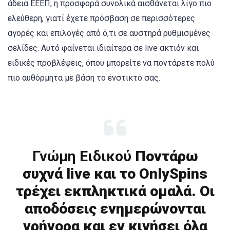
άδεια ΕΕΕΠ, η προσφορά συνολικά αισθάνεται λίγο πιο
ελεύθερη, γιατί έχετε πρόσβαση σε περισσότερες
αγορές και επιλογές από ό,τι σε αυστηρά ρυθμισμένες
σελίδες. Αυτό φαίνεται ιδιαίτερα σε live ακτιόν και
ειδικές προβλέψεις, όπου μπορείτε να ποντάρετε πολύ
πιο αυθόρμητα με βάση το ένστικτό σας.
Γνώμη Ειδικού
Ποντάρω
συχνά live και το OnlySpins
τρέχει εκπληκτικά ομαλά. Οι
αποδόσεις ενημερώνονται
γρήγορα και εν κινήσει όλα